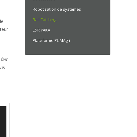
Robotisation de systèmes
Ball Catching
de
teur
L&R YAKA
Plateforme PUMAgri
fait
ue)