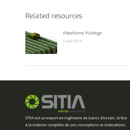
Related resources
Plateforme PUMAgri
5 avril 2016
SITIA est un expert en ingénierie de bancs d’essais. Grâce
à la maitrise complète de ses conceptions et réalisations,