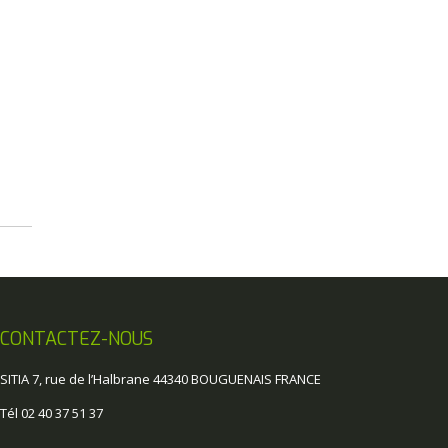
CONTACTEZ-NOUS
SITIA 7, rue de l’Halbrane 44340 BOUGUENAIS FRANCE
Tél 02 40 37 51 37